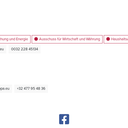
schung und Energie
Ausschuss für Wirtschaft und Währung
Haushalts
.eu
0032 228 45134
opa.eu
+32 477 95 48 36