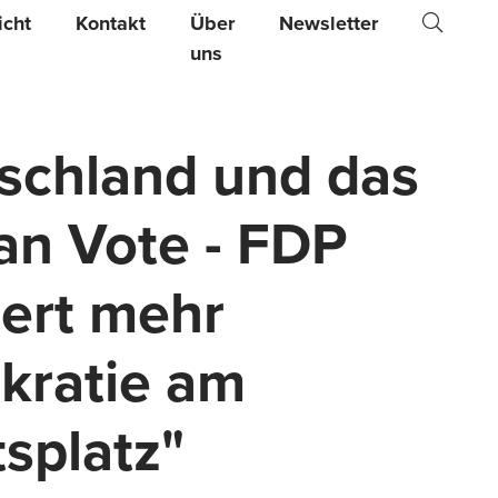
Suche
icht
Kontakt
Über
Newsletter
uns
schland und das
n Vote - FDP
iert mehr
ratie am
tsplatz"