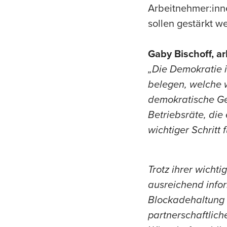
Arbeitnehmer:inn
sollen gestärkt w
Gaby Bischoff, ar
„Die Demokratie 
belegen, welche w
demokratische Ge
Betriebsräte, die
wichtiger Schritt
Trotz ihrer wicht
ausreichend info
Blockadehaltung d
partnerschaftlic