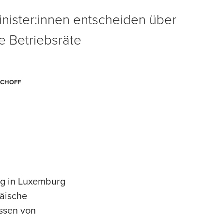
nister:innen entscheiden über
e Betriebsräte
SCHOFF
ag in Luxemburg
päische
essen von