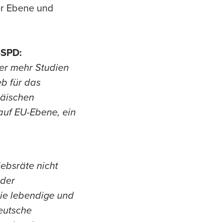
er Ebene und
-SPD:
er mehr Studien
eb für das
päischen
 auf EU-Ebene, ein
iebsräte nicht
 der
Die lebendige und
eutsche