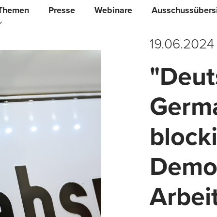
Themen
Presse
Webinare
Ausschussübers
19.06.2024
"Deut
Germa
block
Demok
Arbei